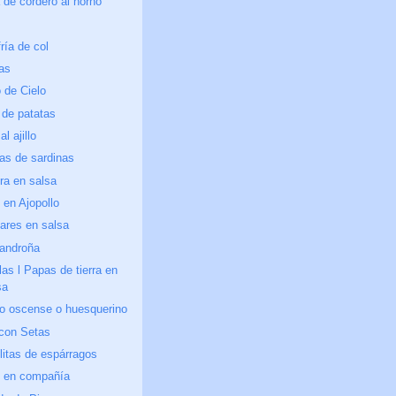
 de cordero al horno
s
ría de col
as
 de Cielo
 de patatas
l ajillo
as de sardinas
ra en salsa
en Ajopollo
ares en salsa
androña
llas l Papas de tierra en
sa
no oscense o huesquerino
 con Setas
itas de espárragos
 en compañía