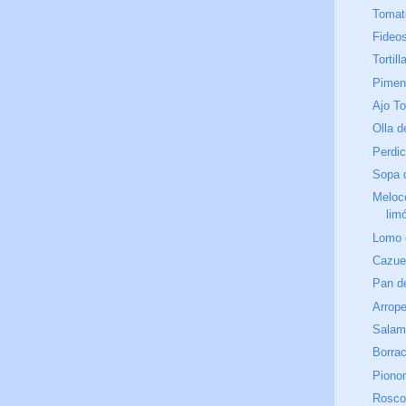
Tomate
Fideos
Tortil
Pimen
Ajo T
Olla d
Perdic
Sopa 
Meloc
lim
Lomo 
Cazue
Pan d
Arrop
Salam
Borra
Piono
Roscos