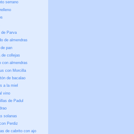
to serrano
elleno
os
 de Parva
do de almendras
 de pan
a de collejas
o con almendras
us con Morcilla
tón de bacalao
 a la miel
al vino
illas de Padul
rao
s solanas
con Perdiz
as de cabrito con ajo