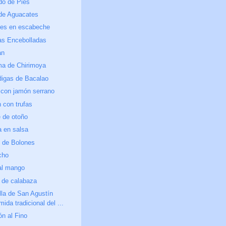
do de Pies
de Aguacates
ces en escabeche
as Encebolladas
an
a de Chirimoya
digas de Bacalao
 con jamón serrano
 con trufas
 de otoño
a en salsa
e de Bolones
cho
al mango
 de calabaza
illa de San Agustín
ida tradicional del ...
ón al Fino