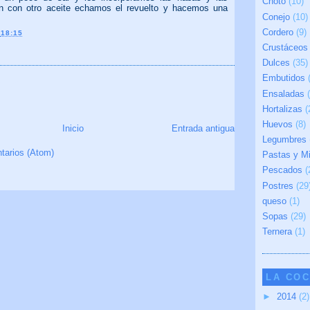
Choto
(10)
tén con otro aceite echamos el revuelto y hacemos una
Conejo
(10)
Cordero
(9)
N
18:15
Crustáceos
Dulces
(35)
Embutidos
IOS:
Ensaladas
Hortalizas
(
Huevos
(8)
Inicio
Entrada antigua
Legumbres
tarios (Atom)
Pastas y M
Pescados
(
Postres
(29
queso
(1)
Sopas
(29)
Ternera
(1)
LA COC
►
2014
(2)