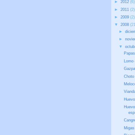
►
2012
(6)
►
2011
(2)
►
2009
(2)
▼
2008
(2
►
dici
►
novi
▼
octu
Papas
Lomo 
Gazpa
Choto
Meloco
Viand
Huevo
Huevo
esp
Cangr
Migas