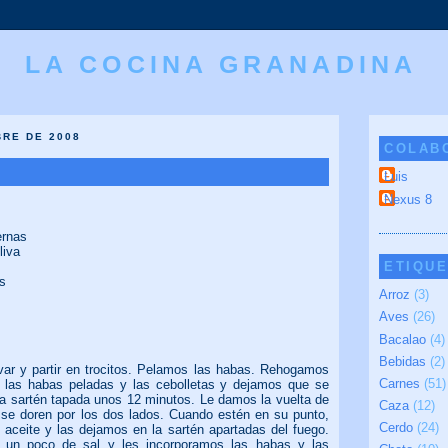
LA COCINA GRANADINA
BRE DE 2008
COLAB
Luis
Nexus 8
ernas
liva
ETIQU
as
Arroz
(3)
Aves
(26)
Bacalao
(4)
Bebidas
(2)
avar y partir en trocitos. Pelamos las habas. Rehogamos
Carnes
(51)
e las habas peladas y las cebolletas y dejamos que se
 la sartén tapada unos 12 minutos. Le damos la vuelta de
Caza
(12)
se doren por los dos lados. Cuando estén en su punto,
Cerdo
(24)
l aceite y las dejamos en la sartén apartadas del fuego.
 un poco de sal y les incorporamos las habas y las