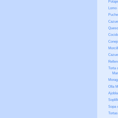
Potaj
Lomo 
Puche
Cazue
Queso
Cocid
Conejo
Morcil
Cazue
Rellen
Torta
Mar
Morag
Olla 
Ajobla
Soplil
Sopa 
Tortas