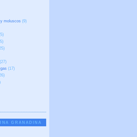
 y moluscos
(9)
(5)
(5)
25)
(27)
igas
(17)
26)
)
INA GRANADINA