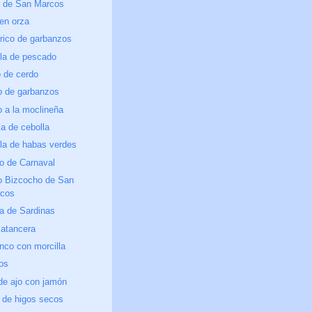
e de San Marcos
en orza
rico de garbanzos
la de pescado
 de cerdo
o de garbanzos
 a la moclineña
la de cebolla
la de habas verdes
o de Carnaval
 o Bizcocho de San
cos
a de Sardinas
Matancera
nco con morcilla
los
de ajo con jamón
 de higos secos