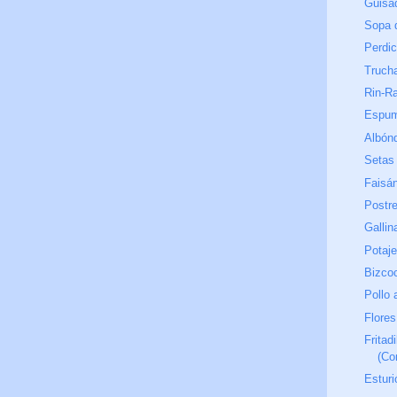
Guisa
Sopa 
Perdi
Truch
Rin-R
Espum
Albón
Setas
Faisán
Postre
Gallin
Potaj
Bizco
Pollo 
Flores
Fritad
(Com
Esturi