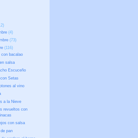
12)
embre
(4)
embre
(73)
bre
(116)
 con bacalao
en salsa
cho Escuceño
 con Setas
tones al vino
a
s a la Nieve
s revueltos con
inacas
ejos con salsa
 de pan