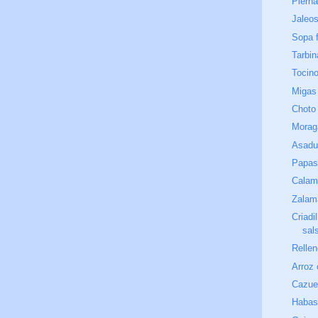
Pierna
Jaleo
Sopa f
Tarbin
Tocino
Migas
Choto a
Morag
Asadu
Papas 
Calam
Zalam
Criadi
sal
Relle
Arroz
Cazuel
Habas