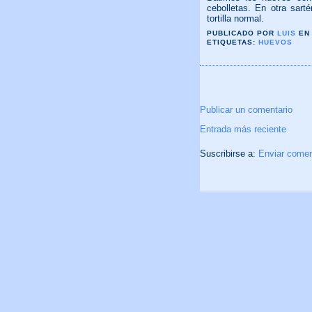
cebolletas. En otra sar
tortilla normal.
PUBLICADO POR
LUIS
E
ETIQUETAS:
HUEVOS
NO HAY COMENTAR
Publicar un comentario
Entrada más reciente
Suscribirse a:
Enviar comen