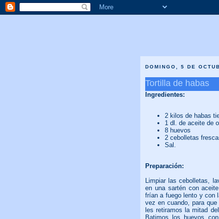
DOMINGO, 5 DE OCTU
Tortilla de habas
Ingredientes:
2 kilos de habas ti
1 dl. de aceite de o
8 huevos
2 cebolletas fresc
Sal.
Preparación:
Limpiar las cebolletas, l
en una sartén con aceit
frían a fuego lento y con
vez en cuando, para que 
les retiramos la mitad de
Batimos los huevos con