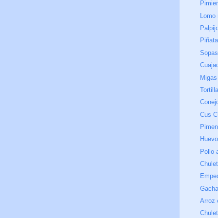
Pimien
Lomo r
Palpij
Piñata
Sopas
Cuaja
Migas
Tortill
Conej
Cus C
Pimen
Huevos
Pollo 
Chulet
Emped
Gacha
Arroz 
Chulet